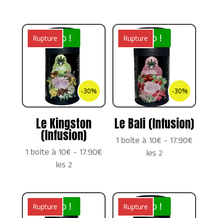
Promo !
Promo !
Rupture
Rupture
-30%
-30%
Le Kingston
Le Bali (Infusion)
(Infusion)
1 boîte à 10€ - 17.90€
1 boîte à 10€ - 17.90€
les 2
les 2
Promo !
Promo !
Rupture
Rupture