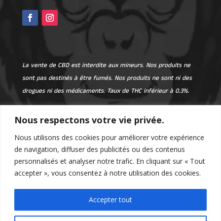
La vente de CBD est interdite aux mineurs. Nos produits ne
sont pas destinés à être fumés. Nos produits ne sont ni des
drogues ni des médicaments. Taux de THC inférieur à 0.3%.
Nous respectons votre vie privée.
Restez connectés et ne ratez aucune
Nous utilisons des cookies pour améliorer votre expérience
promotion ou ventes privées
de navigation, diffuser des publicités ou des contenus
personnalisés et analyser notre trafic. En cliquant sur « Tout
accepter », vous consentez à notre utilisation des cookies.
Email
Valider
Accepter tout