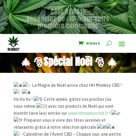
CODE NEWS10
Bénéficiez de -10% sur votre
première commande
Articles 0
🎄 🎅Spécial Noël 🎅 🎄
La Magie de Noël arrive chez HH Monkey CBD !
Ho ho ho !
Cette année, gâtez vos proches (ou
vous-même
) avec nos produits de Noël qui vont
bientôt faire leur entrée sur
www.hhmonkeycbd.fr
!
Préparez-vous à vivre des fêtes sereines et
relaxantes grâce à notre sélection spéciale
:
Calendrier de l’Avent CBD – Chaque jour, une petite