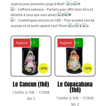
surprise pour patienter jusqu’à Noël !
Coffrets cadeaux – Parfaits pour offrir bien-être et
détente à ceux que vous aimez
.
Cosmétiques enrichis en CBD – Pour prendre soin de
sa peau et se sentir apaisé tout l’hiver
.
Promo !
Promo !
Rupture
Rupture
-30%
-30%
Le Cancun (thé)
Le Copacabana
(thé)
1 boîte à 10€ - 17.90€
1 boîte à 10€ - 17.90€
les 2
les 2