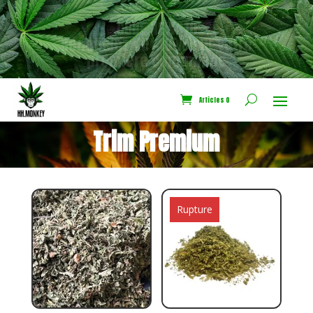
CODE NEWS10
Bénéficiez de -10% sur votre
première commande
Articles 0
Trim Premium
Rupture