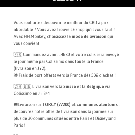
la
page
page
du
du
produit
Vous souhaitez découvrir le meilleur du CBD à prix
produit
abordable ? Vous avez trouvé LE shop qu’il vous faut !
Avec HH.Monkey, choisissez le
mode de livraison
qui
vous convient :
🇫🇷 Commandez avant 14h30 et votre colis sera envoyé
le jour même par Colissimo dans toute la France
(livraison en J+2).
🎁 Frais de port offerts vers la France dès 50€ d’achat !
🇨🇭 🇧🇪 Livraison vers la
Suisse
et la
Belgique
via
Colissimo en J +3/4
🚚Livraison sur
TORCY (77200) et communes alentours
:
découvrez notre offre de livraison dans la journée sur
plus de 30 communes situées entre Paris et Disneyland
Paris !