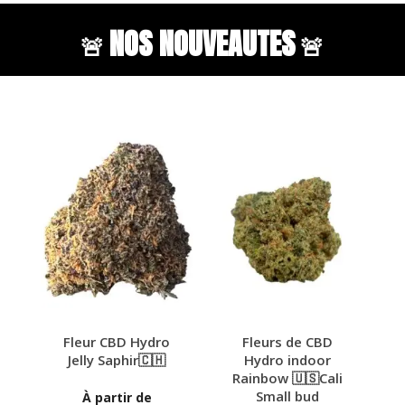
NOS NOUVEAUTES
🚨
🚨
r CBD Hydro
Fleurs de CBD
Fleurs de CB
y Saphir🇨🇭
Hydro indoor
Hydro indoor
Rainbow 🇺🇸Cali
Skittlez 🇺🇸Ca
Small bud
Small bud
partir de