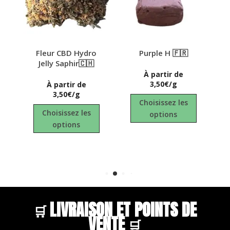
Fleur CBD Hydro
Purple H 🇫🇷
Fleur CBD
Jelly Saphir🇨🇭
Tropical 
🇨🇭
À partir de
3,50€/g
À partir de
3,50€/g
Ce
À partir
Choisissez les
Ce
3,50€
produit
Choisissez les
options
produit
a
Choisisse
options
a
plusieurs
optio
plusieurs
variations.
variations.
Les
Les
options
options
peuvent
peuvent
être
être
choisies
LIVRAISON ET POINTS DE
🛒
choisies
sur
VENTE
🛒
sur
la