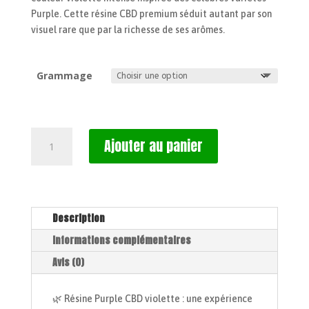
Purple. Cette résine CBD premium séduit autant par son
visuel rare que par la richesse de ses arômes.
Grammage
quantité
Ajouter au panier
de
Purple
H
🇫🇷
Description
Informations complémentaires
Avis (0)
🌿 Résine Purple CBD violette : une expérience