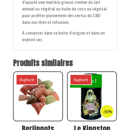
d’ajouté une matière grasse comme du lait
animal ou végétal ou huile de coco ou végétal
pour profiter pleinement des vertus du CBD
dans nos thés et infusions.
À conserver dans sa boite d’origine et dans un
endroit sec.
Produits similaires
Rupture
Rupture
Promo !
-30%
Berlingots
Le Kingston