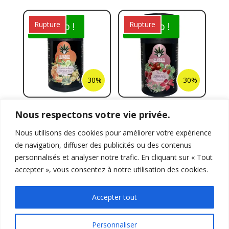
Rupture
Promo !
Rupture
Promo !
-30%
-30%
Le Copacabana
Le Bali
Nous respectons votre vie privée.
(thé)
(Infusion)
Nous utilisons des cookies pour améliorer votre expérience
1 boîte à 10€ - 17.90€
1 boîte à 10€ - 17.90€
de navigation, diffuser des publicités ou des contenus
les 2
les 2
personnalisés et analyser notre trafic. En cliquant sur « Tout
accepter », vous consentez à notre utilisation des cookies.
Accepter tout
Personnaliser