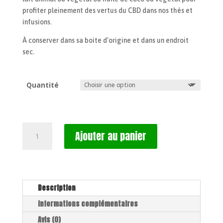
profiter pleinement des vertus du CBD dans nos thés et
infusions.
À conserver dans sa boite d’origine et dans un endroit
sec.
Quantité
quantité
Ajouter au panier
de
Le
Havane
(Infusion)
Description
Informations complémentaires
Avis (0)