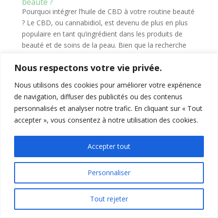
beauté ?
Pourquoi intégrer l’huile de CBD à votre routine beauté
? Le CBD, ou cannabidiol, est devenu de plus en plus
populaire en tant qu’ingrédient dans les produits de
beauté et de soins de la peau. Bien que la recherche
sur les effets spécifiques du CBD sur la...
Nous respectons votre vie privée.
Nous utilisons des cookies pour améliorer votre expérience
Non classé
de navigation, diffuser des publicités ou des contenus
personnalisés et analyser notre trafic. En cliquant sur « Tout
accepter », vous consentez à notre utilisation des cookies.
Accepter tout
© HH Monkey CBD 2023. Tous droits réservés.
Personnaliser
Tout rejeter