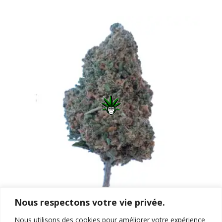
Nous respectons votre vie privée.
Fleur CBD Glasshouse Golden Haze
À partir de 2,00€/g
Nous utilisons des cookies pour améliorer votre expérience