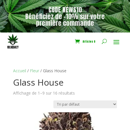
CODE NEWS10
Bénéficiez de -10% sur votre
première commande
Articles 0
Accueil
/
Fleur
/ Glass House
Glass House
Affichage de 1–9 sur 16 résultats