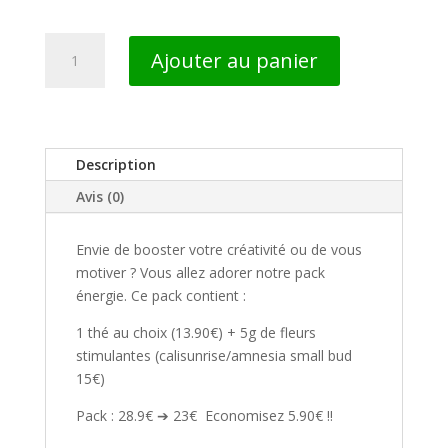
quantité
Ajouter au panier
de
Pack
Energie
Description
Avis (0)
Envie de booster votre créativité ou de vous
motiver ? Vous allez adorer notre pack
énergie. Ce pack contient :
1 thé au choix (
13.90€
) + 5g de fleurs
stimulantes (calisunrise/amnesia small bud
15€
)
Pack :
28.9€
➔
23€
Economisez 5.90€ !!