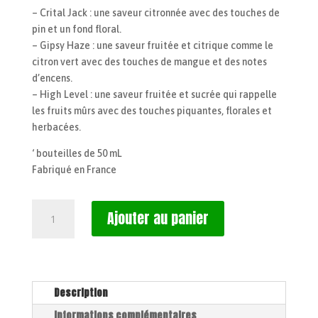
– Crital Jack : une saveur citronnée avec des touches de
pin et un fond floral.
– Gipsy Haze : une saveur fruitée et citrique comme le
citron vert avec des touches de mangue et des notes
d’encens.
– High Level : une saveur fruitée et sucrée qui rappelle
les fruits mûrs avec des touches piquantes, florales et
herbacées.
‘ bouteilles de 50 mL
Fabriqué en France
quantité
Ajouter au panier
de
Pack
Sirops
HappySens
saveur
Description
cannabis
Informations complémentaires