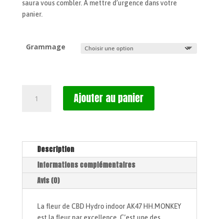
saura vous combler. À mettre d’urgence dans votre
panier.
Grammage
quantité
Ajouter au panier
de
Fleur
CBD
Hydro
AK
Description
47
Informations complémentaires
🇨🇭
Avis (0)
La fleur de CBD Hydro indoor AK47 HH.MONKEY
est la fleur par excellence. C’est une des