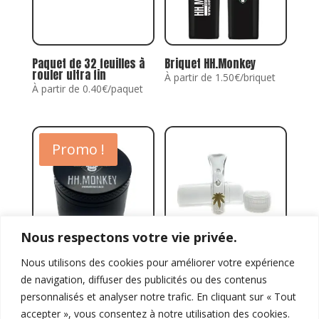
Paquet de 32 feuilles à
Briquet HH.Monkey
rouler ultra fin
À partir de 1.50€/briquet
À partir de 0.40€/paquet
Promo !
Nous respectons votre vie privée.
Nous utilisons des cookies pour améliorer votre expérience
Grinder métal HH.MONKEY
Filtres en verre
réutilisable
de navigation, diffuser des publicités ou des contenus
PROMO 5,00 €
À partir de 1€/filtre
personnalisés et analyser notre trafic. En cliquant sur « Tout
accepter », vous consentez à notre utilisation des cookies.