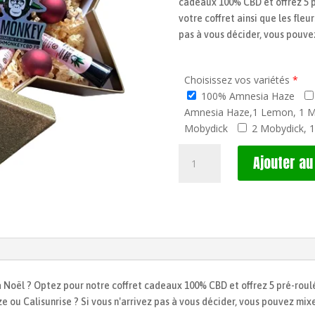
cadeaux 100% CBD et offrez 5 p
votre coffret ainsi que les fleu
pas à vous décider, vous pouvez
Choisissez vos variétés
*
100% Amnesia Haze
Amnesia Haze,1 Lemon, 1 M
Mobydick
2 Mobydick, 
quantité
Ajouter au
de
Coffret
5
pré-
roulés
ir à Noël ? Optez pour notre coffret cadeaux 100% CBD et offrez 5 pré-rou
ze ou Calisunrise ? Si vous n'arrivez pas à vous décider, vous pouvez mixe