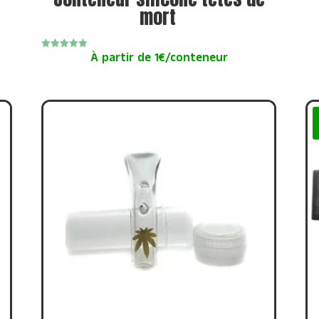
mort
Note
À partir de 1€/conteneur
5.00
sur 5