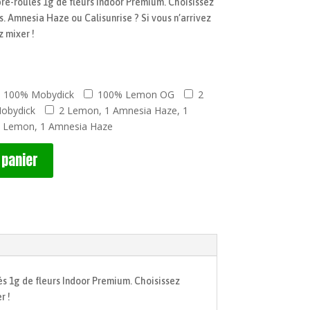
ré-roulés 1g de fleurs Indoor Premium. Choisissez
rs. Amnesia Haze ou Calisunrise ? Si vous n’arrivez
 mixer !
100% Mobydick
100% Lemon OG
2
obydick
2 Lemon, 1 Amnesia Haze, 1
1 Lemon, 1 Amnesia Haze
 panier
lés 1g de fleurs Indoor Premium. Choisissez
r !