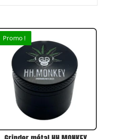
Promo !
Grinder métal HH.MONKEY