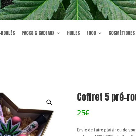
CODE NEWS10
énéficiez de -10% sur votre première comman
-ROULÉS
PACKS & CADEAUX
HUILES
FOOD
COSMÉTIQUES
Coffret 5 pré-ro
25€
Envie de faire plaisir ou de vou